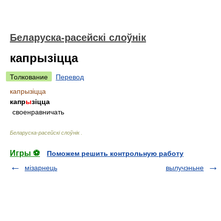
Беларуска-расейскі слоўнік
капрызіцца
Толкование
Перевод
капрызіцца
капр
ы
зіцца
своенравничать
Беларуска-расейскі слоўнік
.
Игры ⚽
Поможем решить контрольную работу
мізарнець
вылучэньне